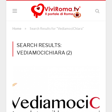
»
Home
Search Results for "VediamociChiara"
SEARCH RESULTS:
VEDIAMOCICHIARA (2)