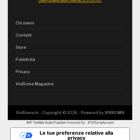
Down) ai sensi della Direttiva UE 2019/790
Chi siamo
Contatti
Store
Pubblicità
Privacy
ViviRoma Magazine
ViviRoma.tv - Copyright ©
2026
- Powered by
VIVIROMA
WP Twitter Auto Publish
Powered By :
XYZScripts.com
Le tue preferenze relative alla
privacy