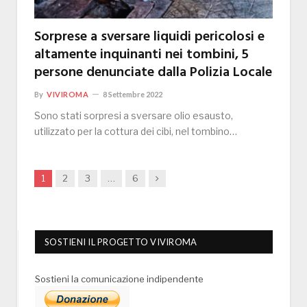
Sorprese a sversare liquidi pericolosi e
altamente inquinanti nei tombini, 5
persone denunciate dalla Polizia Locale
By
VIVIROMA
8 Settembre 2022
Sono stati sorpresi a sversare olio esausto,
utilizzato per la cottura dei cibi, nel tombino…
Next
1
2
3
…
6
SOSTIENI IL PROGETTO VIVIROMA
Sostieni la comunicazione indipendente