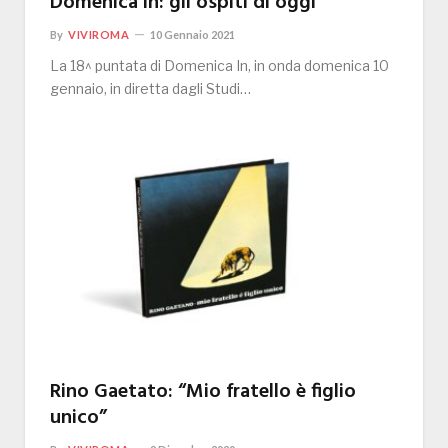
Domenica in: gli ospiti di oggi
By
VIVIROMA
10 Gennaio 2021
La 18^ puntata di Domenica In, in onda domenica 10
gennaio, in diretta dagli Studi…
Rino Gaetato: “Mio fratello è figlio
unico”