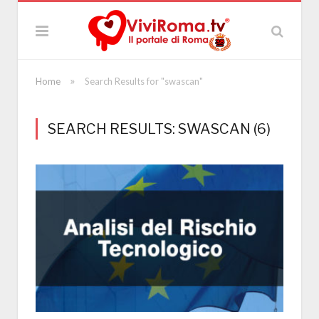
»
Home
Search Results for "swascan"
SEARCH RESULTS: SWASCAN (6)