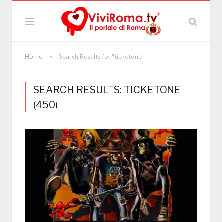
»
Home
Search Results for "ticketone"
SEARCH RESULTS: TICKETONE
(450)