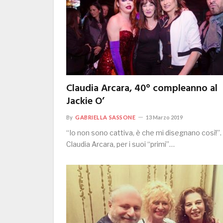
Claudia Arcara, 40° compleanno al
Jackie O’
By
GABRIELLA SASSONE
13 Marzo 2019
“Io non sono cattiva, è che mi disegnano così!”.
Claudia Arcara, per i suoi “primi”…