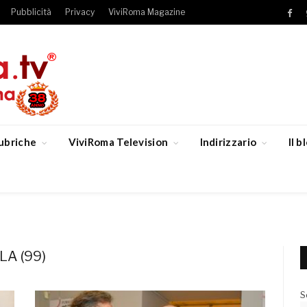
Pubblicità
Privacy
ViviRoma Magazine
Fac
ubriche
ViviRoma Television
Indirizzario
Il 
A (99)
S