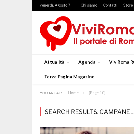
venerdì, Agosto 7
Chi siamo
Contatti
Store
Attualità
Agenda
ViviRoma R
Terza Pagina Magazine
»
Home
(Page 10)
YOU ARE AT:
SEARCH RESULTS: CAMPANELL