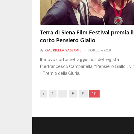
Terra di Siena Film Festival premia il
corto Pensiero Giallo
By
GABRIELLA SASSONE
3 Ottobre 2018
Il nuovo cortometraggio noir del regista
Pierfrancesco Campanella, “Pensiero Giallo”, vi
il Premio della Giuria…
Previous
1
…
8
9
10