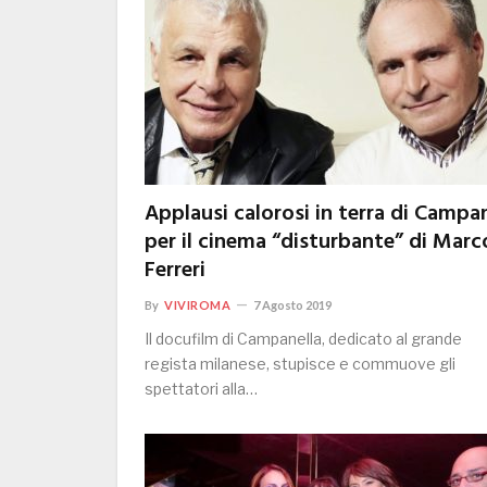
Applausi calorosi in terra di Campa
per il cinema “disturbante” di Marc
Ferreri
By
VIVIROMA
7 Agosto 2019
Il docufilm di Campanella, dedicato al grande
regista milanese, stupisce e commuove gli
spettatori alla…