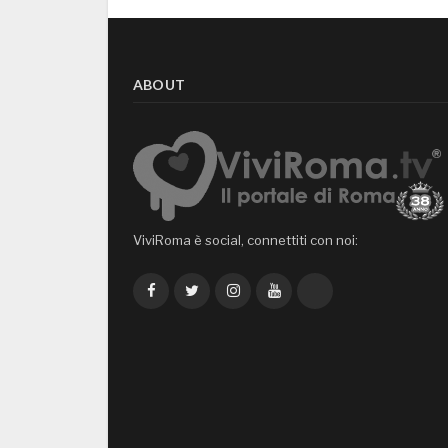
ABOUT
ViviRoma è social, connettiti con noi:
Facebook
Twitter
Instagram
YouTube
TikTok