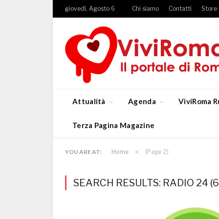
giovedì, Agosto 6
Chi siamo
Contatti
Store
Attualità
Agenda
ViviRoma R
Terza Pagina Magazine
»
Home
(Page 2)
YOU ARE AT:
SEARCH RESULTS: RADIO 24 (6