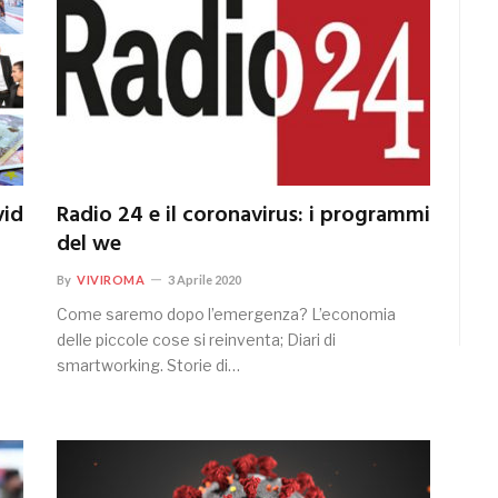
vid
Radio 24 e il coronavirus: i programmi
del we
By
VIVIROMA
3 Aprile 2020
Come saremo dopo l’emergenza? L’economia
delle piccole cose si reinventa; Diari di
smartworking. Storie di…