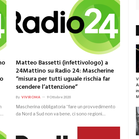
no
Matteo Bassetti (infettivologo) a
24Mattino su Radio 24: Mascherine
no
“misura per tutti uguale rischia far
V
A
scendere l’attenzione”
i
M
By
VIVIROMA
9 Ottobre 2020
n
Mascherina obbligatoria “fare un provvedimento
r…
da Nord a Sud non va bene, ci sono regioni…