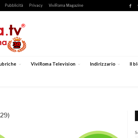
Pubblicità
Privacy
ViviRoma Magazine
Fac
ubriche
ViviRoma Television
Indirizzario
Il 
29)
S