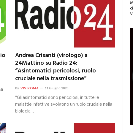
M
c
V
io
Andrea Crisanti (virologo) a
24Mattino su Radio 24:
“Asintomatici pericolosi, ruolo
cruciale nella trasmissione”
By
VIVIROMA
11 Giugno 2020
di
“Gli asintomatici sono pericolosi, in tutte le
malattie infettive svolgono un ruolo cruciale nella
biologia…