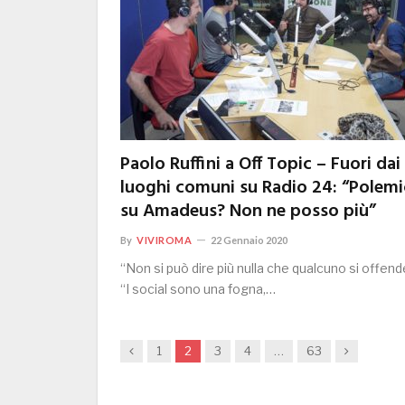
Paolo Ruffini a Off Topic – Fuori dai
luoghi comuni su Radio 24: “Polemi
su Amadeus? Non ne posso più”
By
VIVIROMA
22 Gennaio 2020
“Non si può dire più nulla che qualcuno si offend
“I social sono una fogna,…
Previous
Next
1
2
3
4
…
63