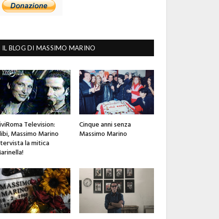
IL BLOG DI MASSIMO MARINO
iviRoma Television:
Cinque anni senza
libi, Massimo Marino
Massimo Marino
ntervista la mitica
arinella!