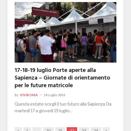
17-18-19 luglio Porte aperte alla
Sapienza – Giornate di orientamento
per le future matricole
By
VIVIROMA
14 Luglio 2018
Questa estate scegli il tuo futuro alla Sapienza Da
martedì 17 a giovedì 19 luglio…
Previous
Next
1
…
20
21
22
23
24