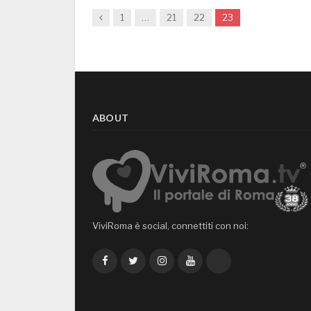
Previous
1
…
21
22
23
ABOUT
ViviRoma è social, connettiti con noi:
Facebook
Twitter
Instagram
YouTube
TikTok