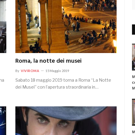
Roma, la notte dei musei
By
VIVIROMA
15 Maggio 2019
M
ina
Sabato 18 maggio 2019 torna a Roma “La Notte
c
dei Musei” con l’apertura straordinaria in…
M
M