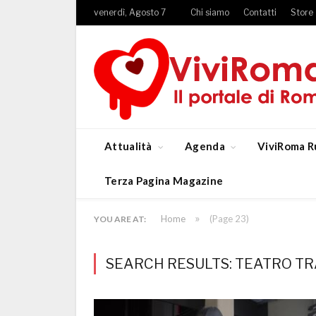
venerdì, Agosto 7
Chi siamo
Contatti
Store
Attualità
Agenda
ViviRoma R
Terza Pagina Magazine
»
Home
(Page 23)
YOU ARE AT:
SEARCH RESULTS: TEATRO TR