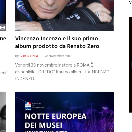
V
one
Vincenzo Incenzo e il suo primo
album prodotto da Renato Zero
By
VIVIROMA
28 Novembre 2018
Venerdì 30 novembre instore a ROMA È
disponibile “CREDO” il primo album di VINCENZO
ledì
INCENZO…