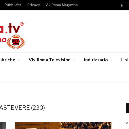
Pubblicità
Privacy
ViviRoma Magazine
Fac
ubriche
ViviRoma Television
Indirizzario
Il 
ASTEVERE (230)
S