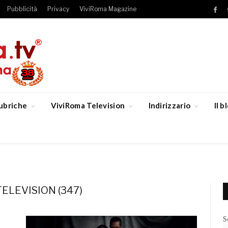
Pubblicità
Privacy
ViviRoma Magazine
Fac
ubriche
ViviRoma Television
Indirizzario
Il 
ELEVISION (347)
S