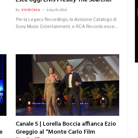
Esce oggi Elvis Presley The Searcher
By
VIVIROMA
6 Aprile 2018
Per la Legacy Recordings, la divisione Catalogo di
Sony Music Entertainment, e RCA Records esce…
Canale 5 | Lorella Boccia affianca Ezio
e
Greggio al “Monte Carlo Film