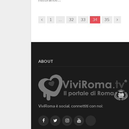
Previous
Next
1
…
32
33
34
35
ABOUT
ViviRoma è social, connettiti con noi:
Facebook
Twitter
Instagram
YouTube
TikTok