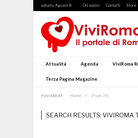
sabato, Agosto 8
Chi siamo
Contatti
Store
Attualità
Agenda
ViviRoma R
Terza Pagina Magazine
»
Home
(Page 34)
YOU ARE AT:
SEARCH RESULTS: VIVIROMA T