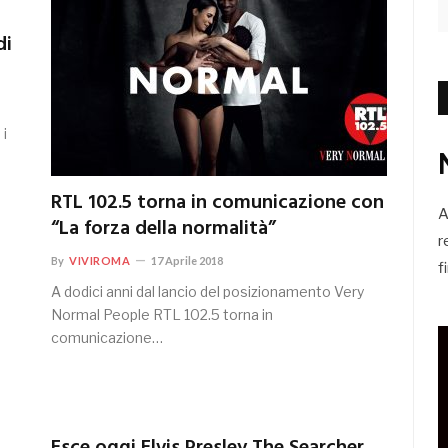
di
 i
RTL 102.5 torna in comunicazione con
A
“La forza della normalità”
r
By
VIVIROMA
17 Aprile 2018
f
A dodici anni dal lancio del posizionamento Very
Normal People RTL 102.5 torna in
comunicazione…