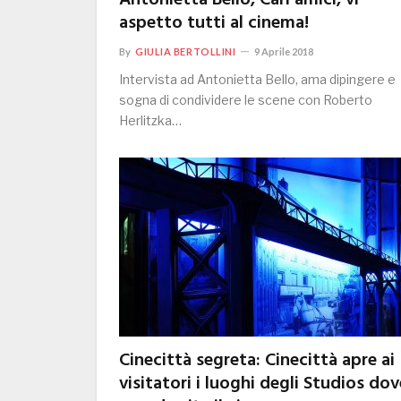
Antonietta Bello, Cari amici, vi
aspetto tutti al cinema!
By
GIULIA BERTOLLINI
9 Aprile 2018
Intervista ad Antonietta Bello, ama dipingere e
sogna di condividere le scene con Roberto
Herlitzka…
Cinecittà segreta: Cinecittà apre ai
visitatori i luoghi degli Studios dov