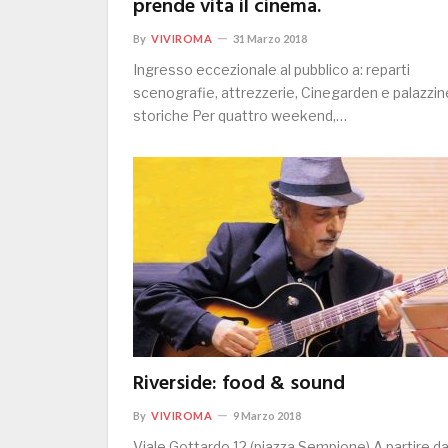
prende vita il cinema.
By
VIVIROMA
31 Marzo 2018
Ingresso eccezionale al pubblico a: reparti
scenografie, attrezzerie, Cinegarden e palazzin
storiche Per quattro weekend,…
Riverside: food & sound
By
VIVIROMA
9 Marzo 2018
Viale Gottardo 12 (piazza Sempione) A partire da