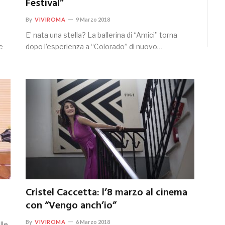
Festival”
By
VIVIROMA
9 Marzo 2018
E’ nata una stella? La ballerina di “Amici” torna
e
dopo l’esperienza a “Colorado” di nuovo…
Cristel Caccetta: l’8 marzo al cinema
con “Vengo anch’io”
By
VIVIROMA
6 Marzo 2018
lle