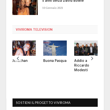
5 anni senza David Bowie
10 Gennaio 2021
VIVIROMA TELEVISION
Ma
Ma
int
So
Jonathan
Buona Pasqua
Addio a
Riccardo
Modesti
SOSTIENI IL PROGETTO VIVIROMA