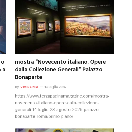
ro
mostra “Novecento italiano. Opere
 a
dalla Collezione Generali” Palazzo
Bonaparte
By
VIVIROMA
16 Luglio 2026
a
https://www.terzapaginamagazine.com/mostra-
novecento-italiano-opere-dalla-collezione-
generali-14-luglio-23-agosto-2026-palazzo-
bonaparte-roma/primo-piano/