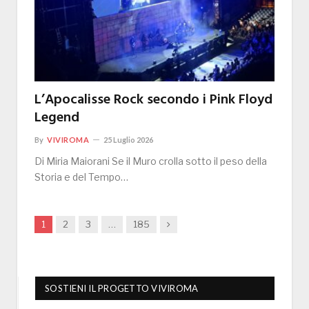
L’Apocalisse Rock secondo i Pink Floyd
Legend
By
VIVIROMA
25 Luglio 2026
Di Miria Maiorani Se il Muro crolla sotto il peso della
Storia e del Tempo…
Next
1
2
3
…
185
SOSTIENI IL PROGETTO VIVIROMA