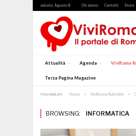
sabato, Agosto 8
Chi siamo
Contatti
Store
Attualità
Agenda
ViviRoma R
Terza Pagina Magazine
»
»
Home
ViviRoma Rubriche
C
YOU ARE AT:
BROWSING:
INFORMATICA