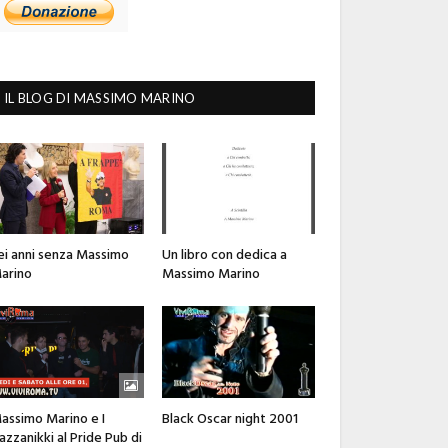
IL BLOG DI MASSIMO MARINO
ei anni senza Massimo
Un libro con dedica a
arino
Massimo Marino
assimo Marino e I
Black Oscar night 2001
azzanikki al Pride Pub di