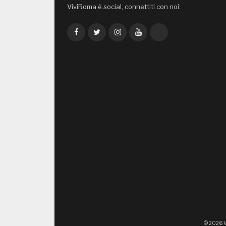
ViviRoma è social, connettiti con noi:
Facebook
Twitter
Instagram
YouTube
TikTok
© 2026 V