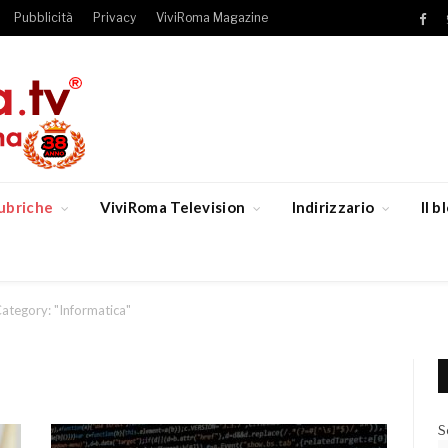
Pubblicità
Privacy
ViviRoma Magazine
Fac
ubriche
ViviRoma Television
Indirizzario
Il 
ategory: "Informatica"
S