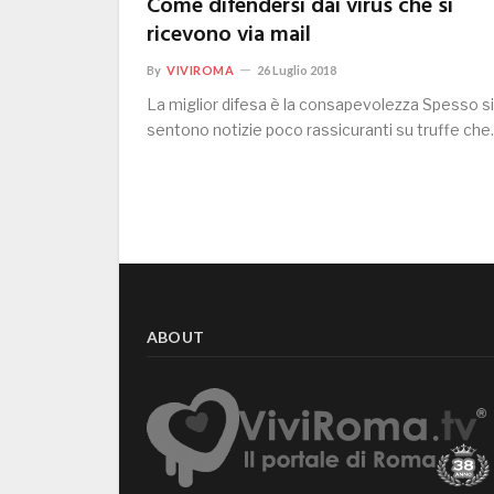
Come difendersi dai virus che si
ricevono via mail
By
VIVIROMA
26 Luglio 2018
La miglior difesa è la consapevolezza Spesso si
sentono notizie poco rassicuranti su truffe ch
ABOUT