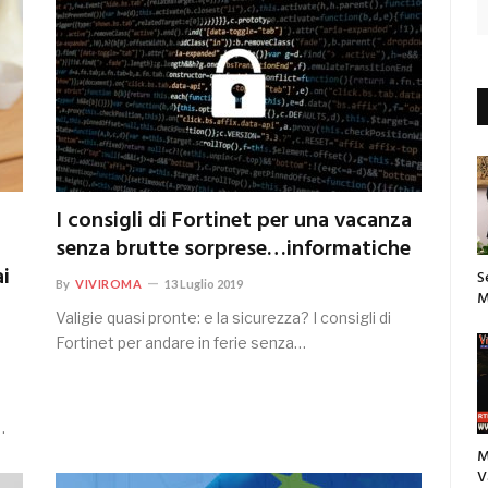
I consigli di Fortinet per una vacanza
senza brutte sorprese…informatiche
i
S
By
VIVIROMA
13 Luglio 2019
M
Valigie quasi pronte: e la sicurezza? I consigli di
Fortinet per andare in ferie senza…
…
M
V