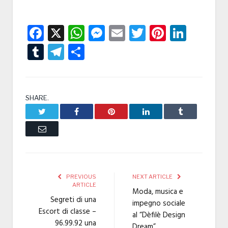
Facebook
X
WhatsApp
Messenger
Email
Twitter
Pintere
Linke
Tumblr
Telegram
Condividi
SHARE.
Twitter
Facebook
Pinterest
LinkedIn
Tumblr
Email
PREVIOUS
NEXT ARTICLE
ARTICLE
Moda, musica e
Segreti di una
impegno sociale
Escort di classe –
al “Dèfilè Design
96.99.92 una
Dream”