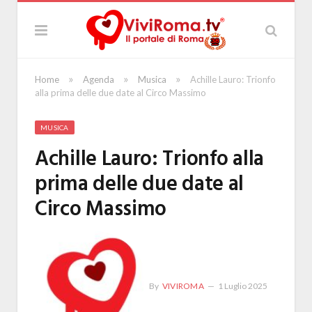
»
»
»
Home
Agenda
Musica
Achille Lauro: Trionfo
alla prima delle due date al Circo Massimo
MUSICA
Achille Lauro: Trionfo alla
prima delle due date al
Circo Massimo
By
VIVIROMA
1 Luglio 2025