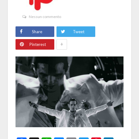
Nessun commento
Share
Tweet
+
Pinterest