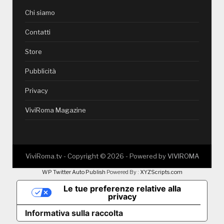
Chi siamo
Contatti
Store
Pubblicità
Privacy
ViviRoma Magazine
ViviRoma.tv - Copyright ©
2026
- Powered by
VIVIROMA
WP Twitter Auto Publish
Powered By :
XYZScripts.com
Le tue preferenze relative alla
privacy
Informativa sulla raccolta