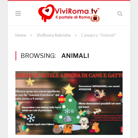
»
»
Home
ViviRoma Rubriche
Category: "Animali"
BROWSING:
ANIMALI