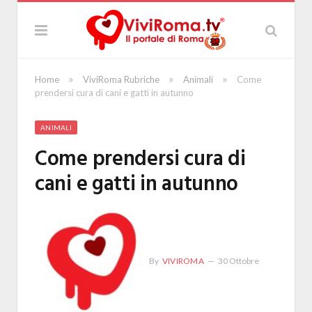
»
»
»
Home
ViviRoma Rubriche
Animali
Come
prendersi cura di cani e gatti in autunno
ANIMALI
Come prendersi cura di
cani e gatti in autunno
By
VIVIROMA
30 Ottobre