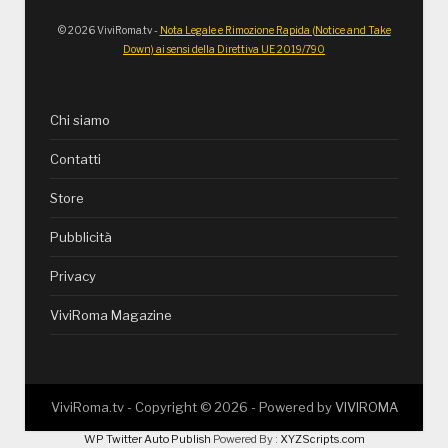
© 2026 ViviRoma.tv -
Nota Legale e Rimozione Rapida (Notice and Take
Down) ai sensi della Direttiva UE 2019/790
Chi siamo
Contatti
Store
Pubblicità
Privacy
ViviRoma Magazine
ViviRoma.tv - Copyright ©
2026
- Powered by
VIVIROMA
WP Twitter Auto Publish
Powered By :
XYZScripts.com