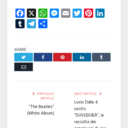
Facebook
X
WhatsApp
Messenger
Email
Twitter
Pintere
Linke
Tumblr
Telegram
Condividi
SHARE.
Twitter
Facebook
Pinterest
LinkedIn
Tumblr
Email
PREVIOUS
NEXT ARTICLE
ARTICLE
Lucio Dalla: è
“The Beatles”
uscito
(White Album)
“DUVUDUBÀ”, la
raccolta dei