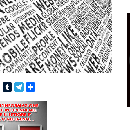
r
er
nterest
LinkedIn
Tumblr
Telegram
Condividi