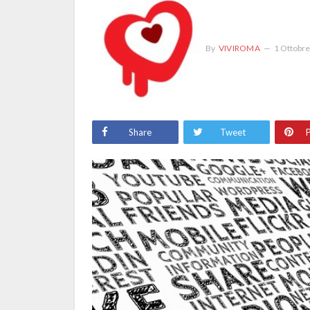
By
VIVIROMA
1 Ottobr
Share
Tweet
P