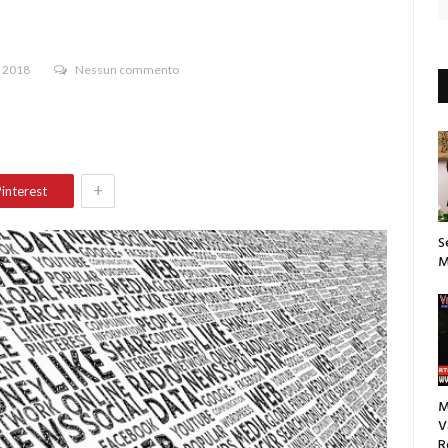
e 2018
Nessun commento
+
interest
S
M
M
V
R