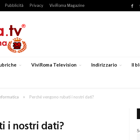
Pubblicità
Privacy
ViviRoma Magazine
Fac
ubriche
ViviRoma Television
Indirizzario
Il 
»
nformatica
Perché vengono rubati i nostri dati?
 i nostri dati?
S