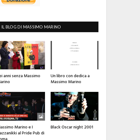
IL BLOG DI MASSIMO MARINO
ei anni senza Massimo
Un libro con dedica a
arino
Massimo Marino
assimo Marino e I
Black Oscar night 2001
azzanikki al Pride Pub di
oma