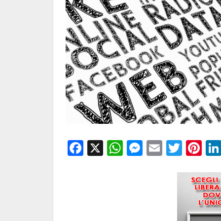
Facebook
X
WhatsApp
Messenge
Email
Twitt
Pi