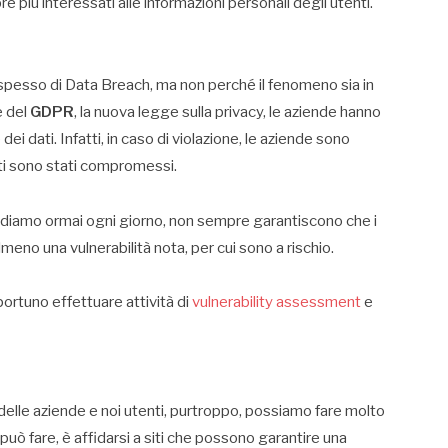
 più interessati alle informazioni personali degli utenti.
spesso di Data Breach, ma non perché il fenomeno sia in
e del
GDPR
, la nuova legge sulla privacy, le aziende hanno
ei dati. Infatti, in caso di violazione, le aziende sono
ati sono stati compromessi.
 accediamo ormai ogni giorno, non sempre garantiscono che i
almeno una vulnerabilità nota, per cui sono a rischio.
portuno effettuare attività di
vulnerability assessment
e
à delle aziende e noi utenti, purtroppo, possiamo fare molto
uò fare, è affidarsi a siti che possono garantire una