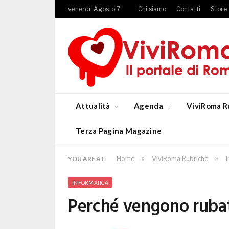
venerdì, Agosto 7
Chi siamo
Contatti
Store
Attualità
Agenda
ViviRoma R
Terza Pagina Magazine
»
»
Home
ViviRoma Rubriche
I
YOU ARE AT:
INFORMATICA
Perché vengono rubati