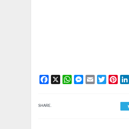
Facebook
X
WhatsApp
Messenge
Email
Twitt
Pi
SHARE.