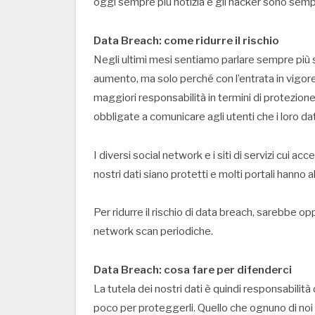
oggi sempre più notizia e gli hacker sono sempre
Data Breach: come ridurre il rischio
Negli ultimi mesi sentiamo parlare sempre più 
aumento, ma solo perché con l’entrata in vigor
maggiori responsabilità in termini di protezione d
obbligate a comunicare agli utenti che i loro d
I diversi social network e i siti di servizi cui
nostri dati siano protetti e molti portali hanno 
Per ridurre il rischio di data breach, sarebbe op
network scan periodiche.
Data Breach: cosa fare per difenderci
La tutela dei nostri dati è quindi responsabilit
poco per proteggerli. Quello che ognuno di noi p