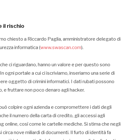
il rischio
iamo chiesto a Riccardo Paglia, amministratore delegato di
curezza informatica (
www.swascan.com
).
ni che ci riguardano, hanno un valore e per questo sono
n ogni portale a cui ci iscriviamo, inseriamo una serie di
re oggetto di crimini informatici. I dati rubati possono
b, e fruttare non poco denaro agli hacker.
 può colpire ogni azienda e compromettere i dati degli
nche il numero della carta di credito, gli accessi agli
ng online, così come le cartelle mediche. Si stima che negli
 circa nove miliardi di documenti. Il furto di identità fa