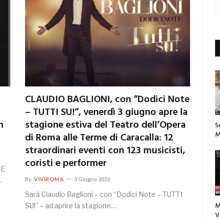
CLAUDIO BAGLIONI, con “Dodici Note
– TUTTI SU!”, venerdì 3 giugno apre la
n
stagione estiva del Teatro dell’Opera
S
M
di Roma alle Terme di Caracalla: 12
straordinari eventi con 123 musicisti,
coristi e performer
TE
…
By
VIVIROMA
3 Giugno 2022
Sarà Claudio Baglioni – con “Dodici Note – TUTTI
M
SU!” – ad aprire la stagione…
V