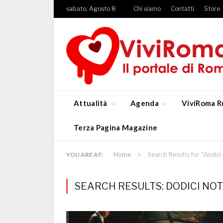
sabato, Agosto 8
Chi siamo
Contatti
Store
Attualità
Agenda
ViviRoma R
Terza Pagina Magazine
»
Home
Search Results for "dodici
YOU ARE AT:
SEARCH RESULTS: DODICI NOTE