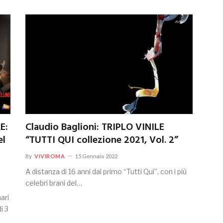
E:
Claudio Baglioni: TRIPLO VINILE
el
“TUTTI QUI collezione 2021, Vol. 2”
By
VIVIROMA
15 Gennaio 2022
A distanza di 16 anni dal primo “Tutti Qui”, con i più
celebri brani del…
ari
i 3