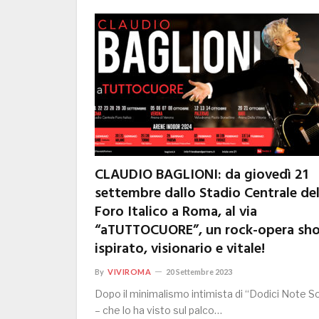
CLAUDIO BAGLIONI: da giovedì 21
settembre dallo Stadio Centrale de
Foro Italico a Roma, al via
“aTUTTOCUORE”, un rock-opera sh
ispirato, visionario e vitale!
By
VIVIROMA
20 Settembre 2023
Dopo il minimalismo intimista di “Dodici Note S
– che lo ha visto sul palco…