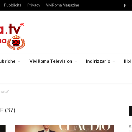
Pubblicità
Privacy
ViviRoma Magazine
Fac
ubriche
ViviRoma Television
Indirizzario
Il 
 note"
 (37)
S