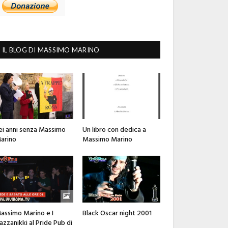
IL BLOG DI MASSIMO MARINO
ei anni senza Massimo
Un libro con dedica a
arino
Massimo Marino
assimo Marino e I
Black Oscar night 2001
azzanikki al Pride Pub di