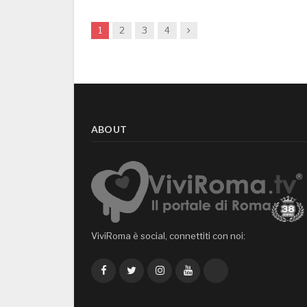
Next
1
2
3
4
ABOUT
ViviRoma è social, connettiti con noi:
Facebook
Twitter
Instagram
YouTube
TikTok