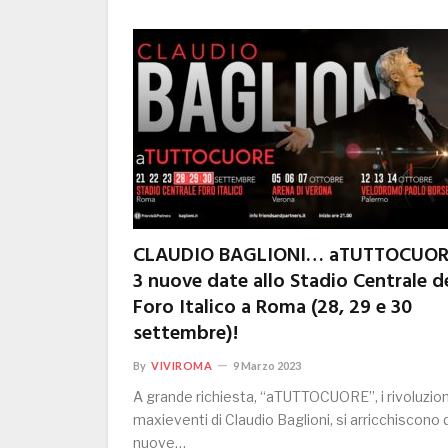
CLAUDIO BAGLIONI… aTUTTOCUOR
3 nuove date allo Stadio Centrale d
Foro Italico a Roma (28, 29 e 30
settembre)!
By
VIVIROMA
9 Marzo 2023
A grande richiesta, “aTUTTOCUORE”, i rivoluzion
maxieventi di Claudio Baglioni, si arricchiscono d
nuove…