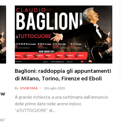
Baglioni: raddoppia gli appuntamenti
l
di Milano, Torino, Firenze ed Eboli
By
VIVIROMA
28 Luglio 2023
ow
A grande richiesta, a una settimana dall’annuncio
delle prime date nelle arene indoor,
“aTUTTOCUORE” di…
olo”