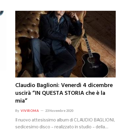
Claudio Baglioni: Venerdì 4 dicembre
uscirà “IN QUESTA STORIA che è la
mia”
By
VIVIROMA
23 Novembre 2020
Il nuovo attesissimo album di CLAUDIO BAGLIONI,
sedicesimo disco – realizzato in studio – della…