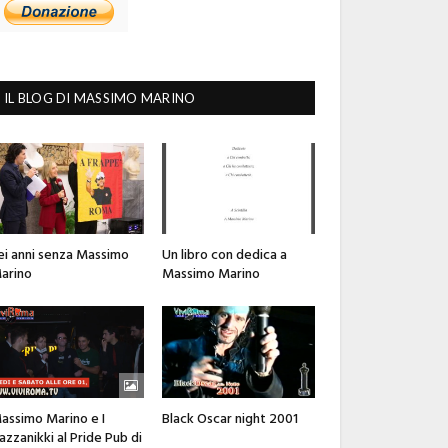
IL BLOG DI MASSIMO MARINO
ei anni senza Massimo
Un libro con dedica a
arino
Massimo Marino
assimo Marino e I
Black Oscar night 2001
azzanikki al Pride Pub di