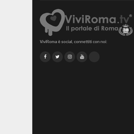
ViviRoma è social, connettiti con noi:
Facebook
Twitter
Instagram
YouTube
TikTok