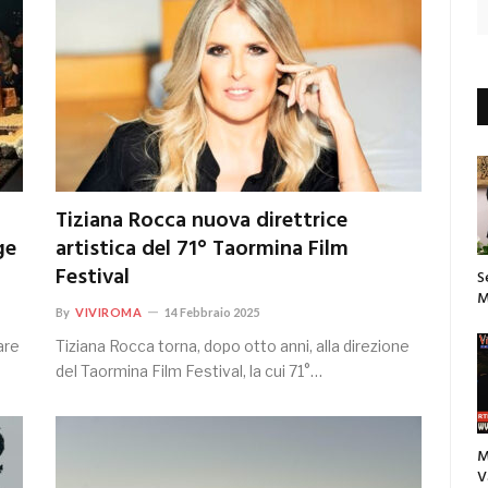
Tiziana Rocca nuova direttrice
ge
artistica del 71° Taormina Film
Festival
S
M
By
VIVIROMA
14 Febbraio 2025
are
Tiziana Rocca torna, dopo otto anni, alla direzione
del Taormina Film Festival, la cui 71°…
M
V