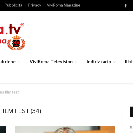
Pubblicità
Privacy
ViviRoma Magazine
Fac
ubriche
ViviRoma Television
Indirizzario
Il 
na film fest"
ILM FEST (34)
S