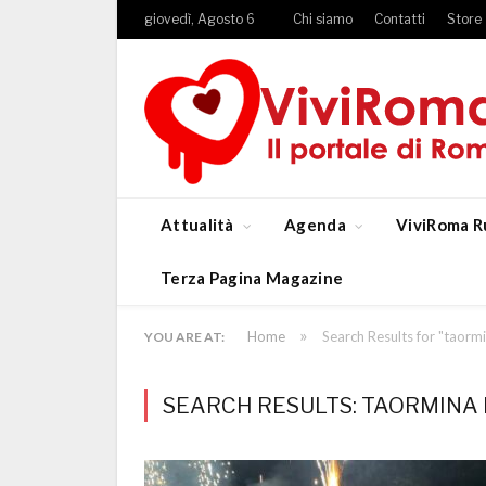
giovedì, Agosto 6
Chi siamo
Contatti
Store
Attualità
Agenda
ViviRoma R
Terza Pagina Magazine
»
Home
Search Results for "taormi
YOU ARE AT:
SEARCH RESULTS: TAORMINA F