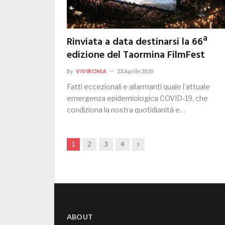
Rinviata a data destinarsi la 66ª
edizione del Taormina FilmFest
By
VIVIROMA
23 Aprile 2020
Fatti eccezionali e allarmanti quale l’attuale
emergenza epidemiologica COVID-19, che
condiziona la nostra quotidianità e…
Next
1
2
3
4
ABOUT