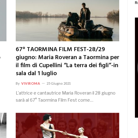
R
67° TAORMINA FILM FEST-28/29
o
giugno: Maria Roveran a Taormina per
il film di Cupellini “La terra dei figli”-in
sala dal 1 luglio
By
VIVIROMA
25 Giugno 2021
L’attrice e cantautrice Maria Roveran il 28 giugno
sarà al 67° Taormina Film Fest come…