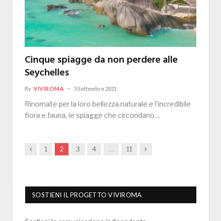
Cinque spiagge da non perdere alle
Seychelles
By
VIVIROMA
5 Settembre 2021
Rinomate per la loro bellezza naturale e l’incredibile
flora e fauna, le spiagge che circondano…
Previous
Next
1
2
3
4
…
11
SOSTIENI IL PROGETTO VIVIROMA