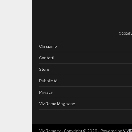
© 2026 V
Chi siamo
Contatti
Store
Pubblicità
Privacy
ViviRoma Magazine
ViviRoma.tv - Copyright ©
2026
- Powered by
VIV