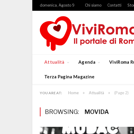
domenica, Agosto 9
Chi siamo
Contatti
Sto
Attualità
Agenda
ViviRoma R
Terza Pagina Magazine
»
»
Home
Attualità
(Page 2)
YOU ARE AT:
BROWSING:
MOVIDA