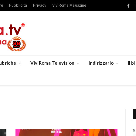
re
Pubblicità
Privacy
ViviRoma Magazine
Fac
ubriche
ViviRoma Television
Indirizzario
Il 
S