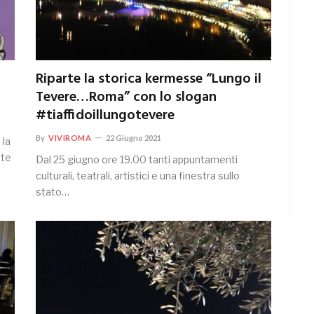
Riparte la storica kermesse “Lungo il
Tevere…Roma” con lo slogan
#tiaffidoillungotevere
By
VIVIROMA
22 Giugno 2021
 la
nte
Dal 25 giugno ore 19.00 tanti appuntamenti
culturali, teatrali, artistici e una finestra sullo
stato…