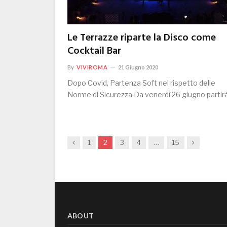
Le Terrazze riparte la Disco come
Cocktail Bar
By
VIVIROMA
21 Giugno 2020
Dopo Covid, Partenza Soft nel rispetto delle
Norme di Sicurezza Da venerdì 26 giugno parti
Previous
Next
1
2
3
4
…
15
ABOUT