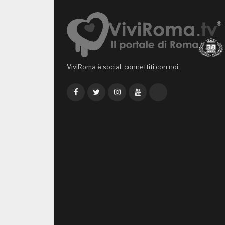
ViviRoma è social, connettiti con noi:
Facebook
Twitter
Instagram
YouTube
TikTok