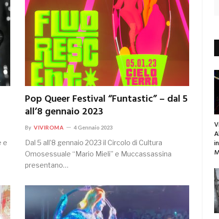
Pop Queer Festival “Funtastic” – dal 5
all’8 gennaio 2023
V
By
VIVIROMA
4 Gennaio 2023
A
i
e e
Dal 5 all’8 gennaio 2023 il Circolo di Cultura
M
Omosessuale “Mario Mieli” e Muccassassina
presentano…