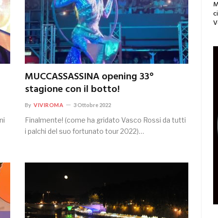
M
c
V
MUCCASSASSINA opening 33°
stagione con il botto!
By
VIVIROMA
3 Ottobre 2022
ni
Finalmente! (come ha gridato Vasco Rossi da tutti
i palchi del suo fortunato tour 2022)…