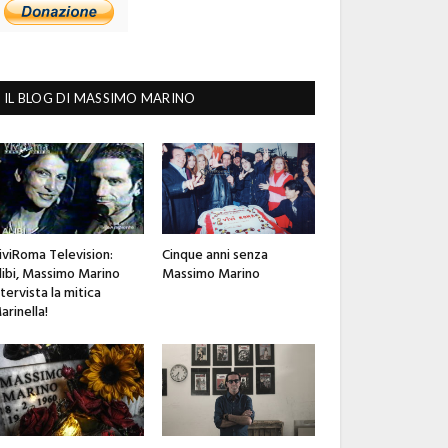
IL BLOG DI MASSIMO MARINO
iviRoma Television:
Cinque anni senza
libi, Massimo Marino
Massimo Marino
ntervista la mitica
arinella!