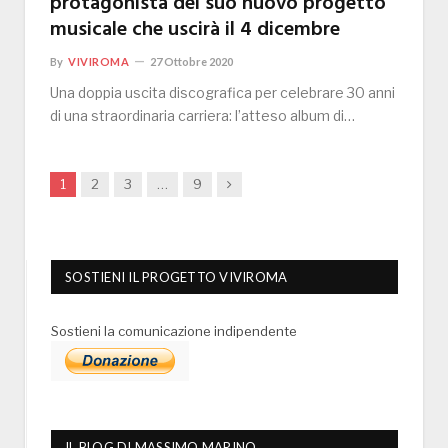
protagonista del suo nuovo progetto
musicale che uscirà il 4 dicembre
By
VIVIROMA
27 Ottobre 2020
Una doppia uscita discografica per celebrare 30 anni
di una straordinaria carriera: l’atteso album di…
Next
1
2
3
…
9
SOSTIENI IL PROGETTO VIVIROMA
Sostieni la comunicazione indipendente
IL BLOG DI MASSIMO MARINO