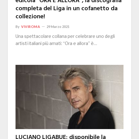
edicola “ORA E ALLORA”, la discografia
completa del Liga in un cofanetto da
collezione!
By
VIVIROMA
29 Marzo 2021
Una spettacolare collana per celebrare uno degli
artisti italiani più amati: “Ora e allora” è…
LUCIANO LIGABUE: disponibile la