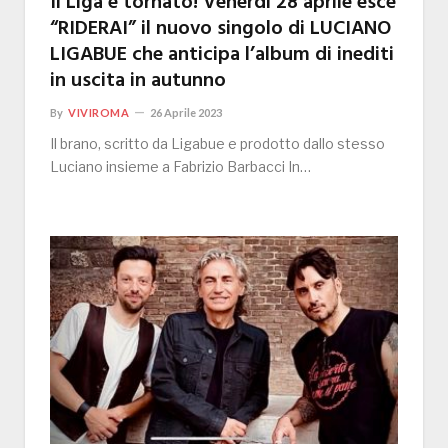
Il Liga è tornato! Venerdì 28 aprile esce
“RIDERAI” il nuovo singolo di LUCIANO
LIGABUE che anticipa l’album di inediti
in uscita in autunno
By
VIVIROMA
26 Aprile 2023
Il brano, scritto da Ligabue e prodotto dallo stesso
Luciano insieme a Fabrizio Barbacci In…