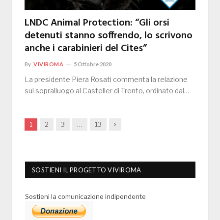
LNDC Animal Protection: “Gli orsi
detenuti stanno soffrendo, lo scrivono
anche i carabinieri del Cites”
By
VIVIROMA
5 Ottobre 2020
La presidente Piera Rosati commenta la relazione
sul sopralluogo al Casteller di Trento, ordinato dal…
Next
1
2
3
…
13
SOSTIENI IL PROGETTO VIVIROMA
Sostieni la comunicazione indipendente