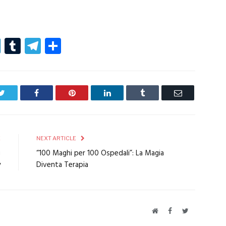
r
er
nterest
LinkedIn
Tumblr
Telegram
Condividi
Twitter
Facebook
Pinterest
LinkedIn
Tumblr
Email
E
NEXT ARTICLE
ù
“100 Maghi per 100 Ospedali”: La Magia
y
Diventa Terapia
Website
Facebook
Twitter