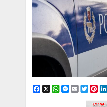
Facebook
X
WhatsApp
Messenge
Email
Twitt
Pi