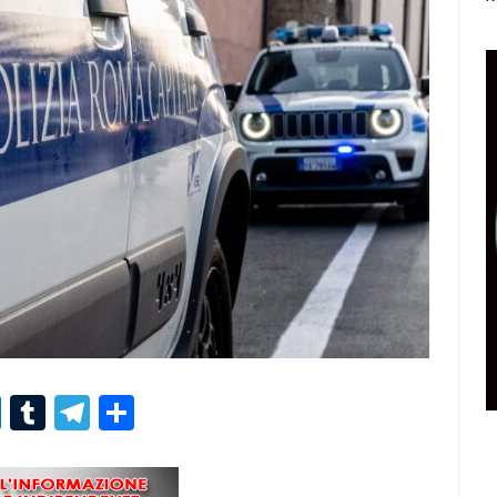
r
er
nterest
LinkedIn
Tumblr
Telegram
Condividi