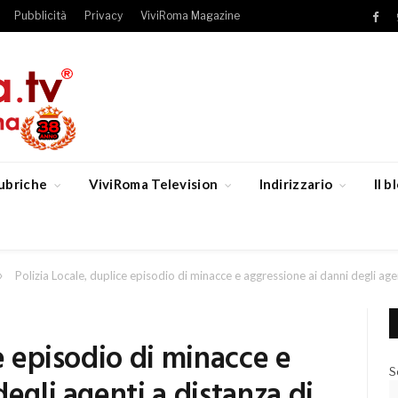
Pubblicità
Privacy
ViviRoma Magazine
Fac
ubriche
ViviRoma Television
Indirizzario
Il 
»
Polizia Locale, duplice episodio di minacce e aggressione ai danni degli age
e episodio di minacce e
S
egli agenti a distanza di