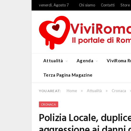
venerdì, Agosto 7
Chi siamo
Contatti
Store
Attualità
Agenda
ViviRoma R
Terza Pagina Magazine
»
»
Home
Attualità
Cronaca
YOU ARE AT:
CRONACA
Polizia Locale, duplic
aggressione ai danni d