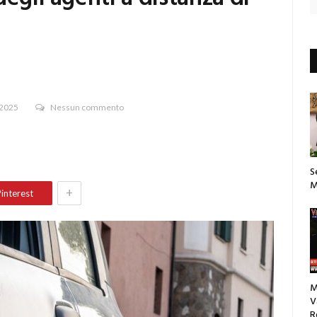
 2025
Nessun commento
S
M
+
interest
M
V
R