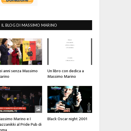
IL BLOG DI MASSIMO MARINO
ei anni senza Massimo
Un libro con dedica a
arino
Massimo Marino
assimo Marino e I
Black Oscar night 2001
azzanikki al Pride Pub di
oma