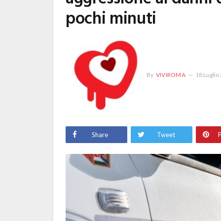
pochi minuti
By
VIVIROMA
18 Luglio
Share
Tweet
P