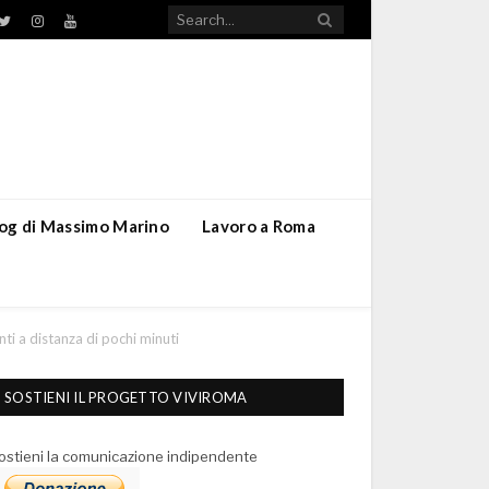
TikTok
ebook
Twitter
Instagram
YouTube
blog di Massimo Marino
Lavoro a Roma
nti a distanza di pochi minuti
SOSTIENI IL PROGETTO VIVIROMA
ostieni la comunicazione indipendente