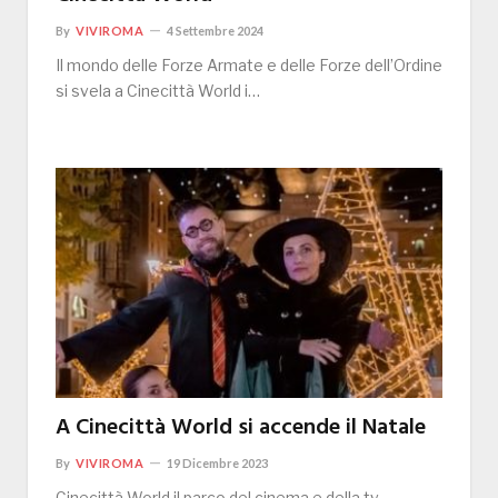
By
VIVIROMA
4 Settembre 2024
Il mondo delle Forze Armate e delle Forze dell’Ordine
si svela a Cinecittà World i…
A Cinecittà World si accende il Natale
By
VIVIROMA
19 Dicembre 2023
Cinecittà World il parco del cinema e della tv