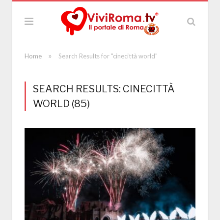
»
Home
Search Results for "cinecittà world"
SEARCH RESULTS: CINECITTÀ
WORLD (85)