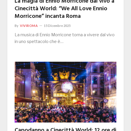
La magia di Ennio Morricone dal vivo a
Cinecittà World: “We All Love Ennio
Morricone” incanta Roma
By
VIVIROMA
15 Dicembre 2025
La musica di Ennio Morricone torna a vivere dal vivo
in uno spettacolo che è…
Capodanno a Cinecittà World: 12 ore di