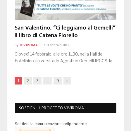
San Valentino, “Ci leggiamo al Gemelli”
il libro di Catena Fiorello
By
VIVIROMA
13 Febbraio 2019
Giovedì 14 febbraio, alle ore 11.30, nella Hall del
Policlinico Universitario Agostino Gemelli IRCCS, la…
Next
1
2
3
…
9
SOSTIENI IL PROGETTO VIVIROMA
Sostieni la comunicazione indipendente