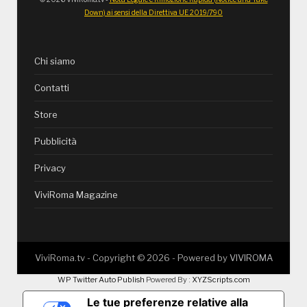
Down) ai sensi della Direttiva UE 2019/790
Chi siamo
Contatti
Store
Pubblicità
Privacy
ViviRoma Magazine
ViviRoma.tv - Copyright ©
2026
- Powered by
VIVIROMA
WP Twitter Auto Publish
Powered By :
XYZScripts.com
Le tue preferenze relative alla