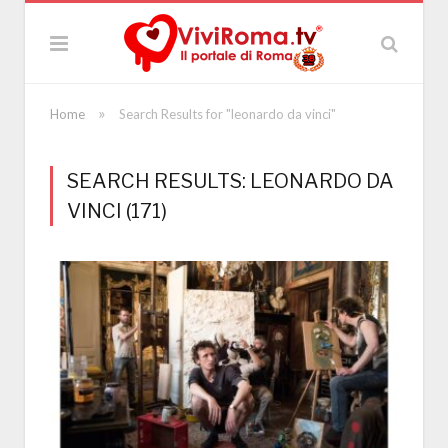
»
Home
Search Results for "leonardo da vinci"
SEARCH RESULTS: LEONARDO DA
VINCI (171)