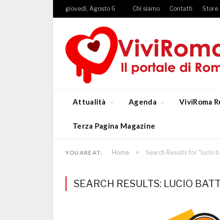
giovedì, Agosto 6
Chi siamo
Contatti
Store
Attualità
Agenda
ViviRoma R
Terza Pagina Magazine
»
Home
Search Results for "lucio b
YOU ARE AT:
SEARCH RESULTS: LUCIO BATTI