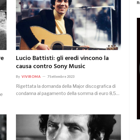
R
re
Lucio Battisti: gli eredi vincono la
causa contro Sony Music
By
VIVIROMA
7 Settembre 2023
Rigettata la domanda della Major discografica di
condanna al pagamento della somma di euro 8,5…
(e