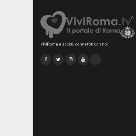
ViviRoma è social, connettiti con noi:
Facebook
Twitter
Instagram
YouTube
TikTok