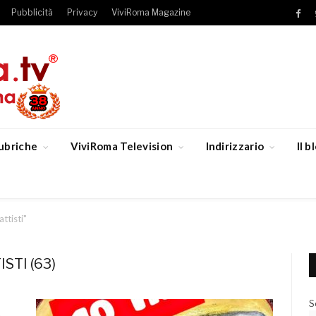
Pubblicità
Privacy
ViviRoma Magazine
Fac
ubriche
ViviRoma Television
Indirizzario
Il 
attisti"
STI (63)
S