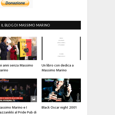
IL BLOG DI MASSIMO MARINO
ei anni senza Massimo
Un libro con dedica a
arino
Massimo Marino
assimo Marino e I
Black Oscar night 2001
azzanikki al Pride Pub di