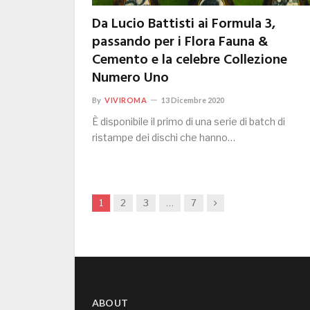
Da Lucio Battisti ai Formula 3,
passando per i Flora Fauna &
Cemento e la celebre Collezione
Numero Uno
By
VIVIROMA
13 Dicembre 2020
È disponibile il primo di una serie di batch di
ristampe dei dischi che hanno…
Next
1
2
3
…
7
ABOUT