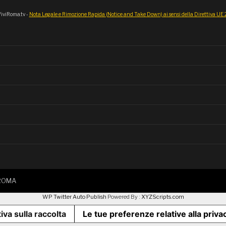
iviRoma.tv -
Nota Legale e Rimozione Rapida (Notice and Take Down) ai sensi della Direttiva U
IROMA
WP Twitter Auto Publish
Powered By :
XYZScripts.com
iva sulla raccolta
Le tue preferenze relative alla priva