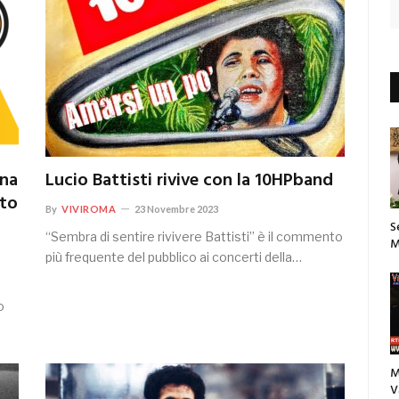
rna
Lucio Battisti rivive con la 10HPband
ato
By
VIVIROMA
23 Novembre 2023
S
“Sembra di sentire rivivere Battisti” è il commento
M
più frequente del pubblico ai concerti della…
o
M
V