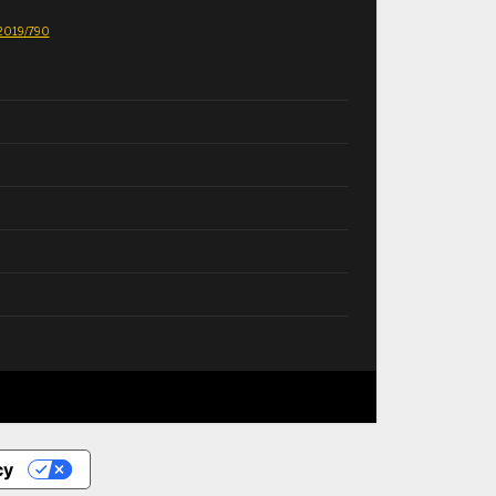
E 2019/790
cy