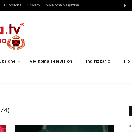
Pubblicità
Privacy
ViviRoma Magazine
Fac
ubriche
ViviRoma Television
Indirizzario
Il 
74)
S