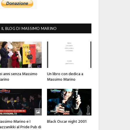
IL BLOG DI MASSIMO MARINO
ei anni senza Massimo
Un libro con dedica a
arino
Massimo Marino
assimo Marino e I
Black Oscar night 2001
azzanikki al Pride Pub di