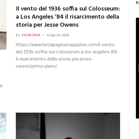
R
Il vento del 1936 soffia sul Colosseum:
a Los Angeles ’84 il risarcimento della
storia per Jesse Owens
By
VIVIROMA
4 Agosto 2026
https://www.terzapaginamagazine.com/il-vento-
del-1936-soffia-sul-colosseum-a-los-angeles-84-
il-risarcimento-della-storia-per-jesse-
owens/primo-piano/
ne