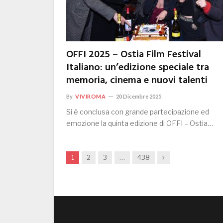
OFFI 2025 – Ostia Film Festival
Italiano: un’edizione speciale tra
memoria, cinema e nuovi talenti
By
VIVIROMA
20 Dicembre 2025
Si è conclusa con grande partecipazione ed
emozione la quinta edizione di OFFI – Ostia…
Next
1
2
3
…
438