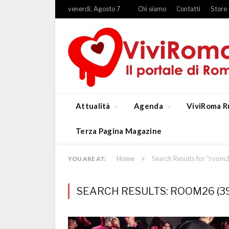
venerdì, Agosto 7
Chi siamo
Contatti
Store
Attualità
Agenda
ViviRoma R
Terza Pagina Magazine
»
Home
Search Results for "room
YOU ARE AT:
SEARCH RESULTS: ROOM26 (3