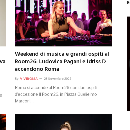
R
Weekend di musica e grandi ospiti al
iva
Room26: Ludovica Pagani e Idriss D
accendono Roma
By
VIVIROMA
28 Novembre 2025
Roma si accende al Room26 con due ospiti
d’eccezione Il Room26, in Piazza Guglielmo
re
Marconi…