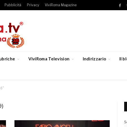
Pubblicità
Privacy
ViviRoma Magazine
Fac
ubriche
ViviRoma Television
Indirizzario
Il 
26"
9)
S