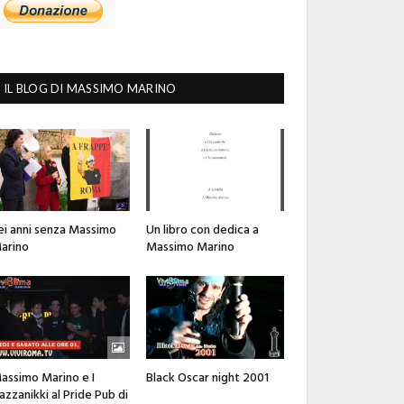
IL BLOG DI MASSIMO MARINO
ei anni senza Massimo
Un libro con dedica a
arino
Massimo Marino
assimo Marino e I
Black Oscar night 2001
azzanikki al Pride Pub di