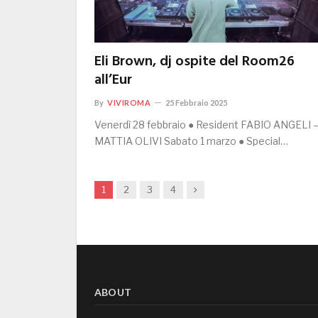
Eli Brown, dj ospite del Room26
all’Eur
By
VIVIROMA
25 Febbraio 2025
Venerdì 28 febbraio ● Resident FABIO ANGELI 
MATTIA OLIVI Sabato 1 marzo ● Special…
Next
1
2
3
4
ABOUT