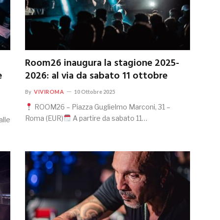
Room26 inaugura la stagione 2025-
e
2026: al via da sabato 11 ottobre
By
VIVIROMA
10 Ottobre 2025
ROOM26 – Piazza Guglielmo Marconi, 31 –
Roma (EUR)
A partire da sabato 11…
alle