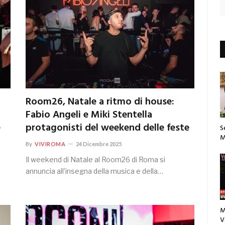
Room26, Natale a ritmo di house:
Fabio Angeli e Miki Stentella
e
protagonisti del weekend delle feste
S
M
By
VIVIROMA
24 Dicembre 2025
Il weekend di Natale al Room26 di Roma si
annuncia all’insegna della musica e della…
M
V