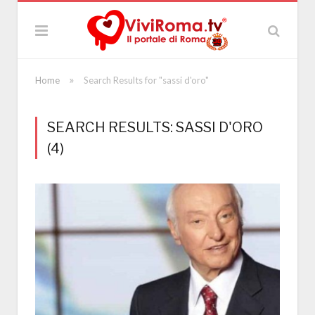
»
Home
Search Results for "sassi d'oro"
SEARCH RESULTS: SASSI D'ORO
(4)