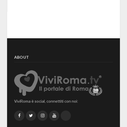
ABOUT
ViviRoma è social, connettiti con noi:
Facebook
Twitter
Instagram
YouTube
TikTok