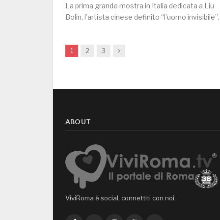
La prima grande mostra in Italia dedicata a Liu
Bolin, l’artista cinese definito “l’uomo invisibile
Next
1
2
3
ABOUT
ViviRoma è social, connettiti con noi: