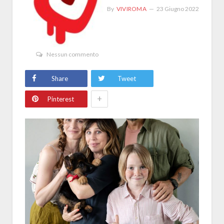
By
VIVIROMA
23 Giugno 2022
Nessun commento
Share
Tweet
+
Pinterest