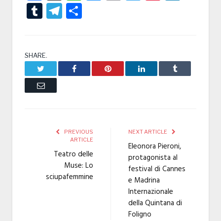
Tumblr
Telegram
Condividi
SHARE.
Twitter
Facebook
Pinterest
LinkedIn
Tumblr
Email
PREVIOUS
NEXT ARTICLE
ARTICLE
Eleonora Pieroni,
Teatro delle
protagonista al
Muse: Lo
festival di Cannes
sciupafemmine
e Madrina
Internazionale
della Quintana di
Foligno