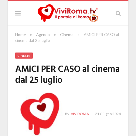
»
»
»
Home
Agenda
Cinema
AMICI PER CASO al
cinema dal 25 luglio
CINEMA
AMICI PER CASO al cinema
dal 25 luglio
By
VIVIROMA
21 Giugno 2024