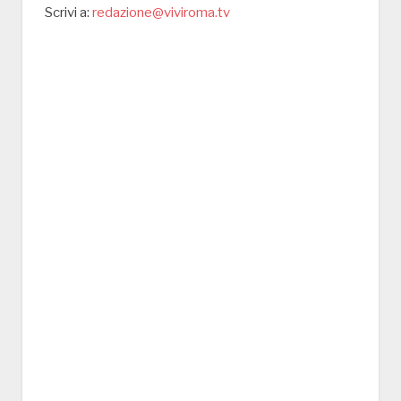
Scrivi a:
redazione@viviroma.tv