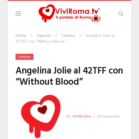
»
»
»
Home
Agenda
Cinema
Angelina Jolie al
42TFF con “Without Blood”
CINEMA
Angelina Jolie al 42TFF con
“Without Blood”
By
VIVIROMA
22 Novembre