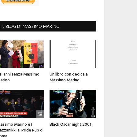
IL BLOG DI MASSIMO MARINO
ei anni senza Massimo
Un libro con dedica a
arino
Massimo Marino
assimo Marino e I
Black Oscar night 2001
azzanikki al Pride Pub di
oma