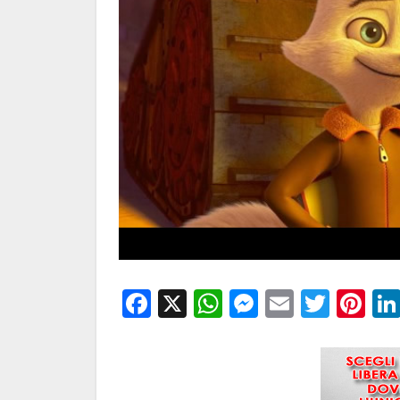
Facebook
X
WhatsApp
Messenge
Email
Twitt
Pi