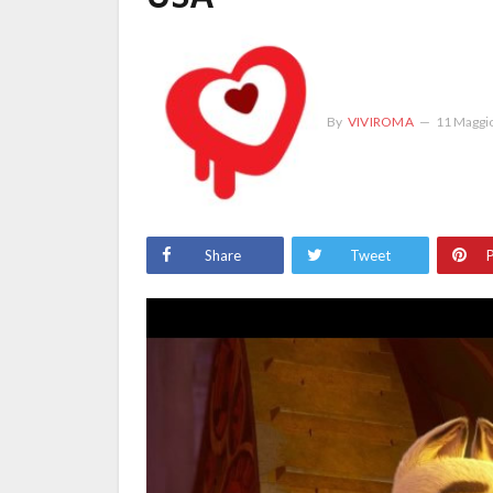
By
VIVIROMA
11 Maggi
Share
Tweet
P