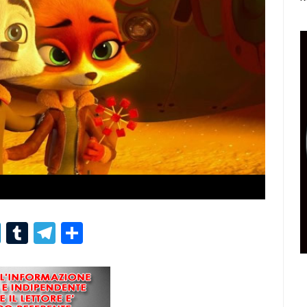
r
er
nterest
LinkedIn
Tumblr
Telegram
Condividi