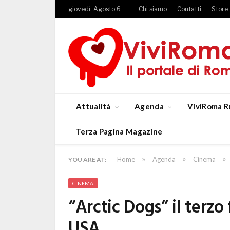
giovedì, Agosto 6
Chi siamo
Contatti
Store
Attualità
Agenda
ViviRoma R
Terza Pagina Magazine
»
»
»
Home
Agenda
Cinema
YOU ARE AT:
CINEMA
“Arctic Dogs” il terzo 
USA