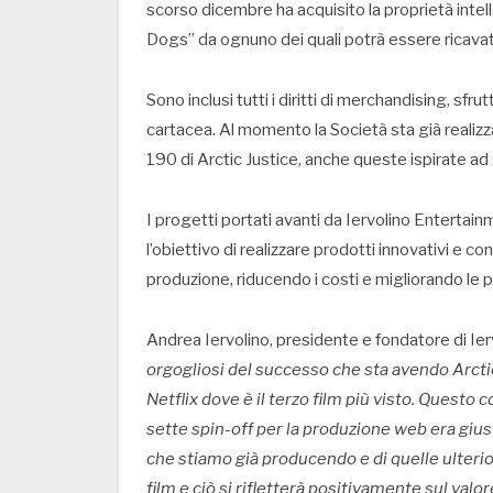
scorso dicembre ha acquisito la proprietà intelle
Dogs” da ognuno dei quali potrà essere ricavata 
Sono inclusi tutti i diritti di merchandising, sf
cartacea. Al momento la Società sta già realizz
190 di Arctic Justice, anche queste ispirate ad
I progetti portati avanti da Iervolino Entertai
l’obiettivo di realizzare prodotti innovativi e c
produzione, riducendo i costi e migliorando le pr
Andrea Iervolino, presidente e fondatore di I
orgogliosi del successo che sta avendo Arct
Netflix dove è il terzo film più visto. Questo 
sette spin-off per la produzione web era gius
che stiamo già producendo e di quelle ulterio
film e ciò si rifletterà positivamente sul val