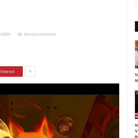
o 2020
Nessun commento
+
interest
S
M
M
V
R