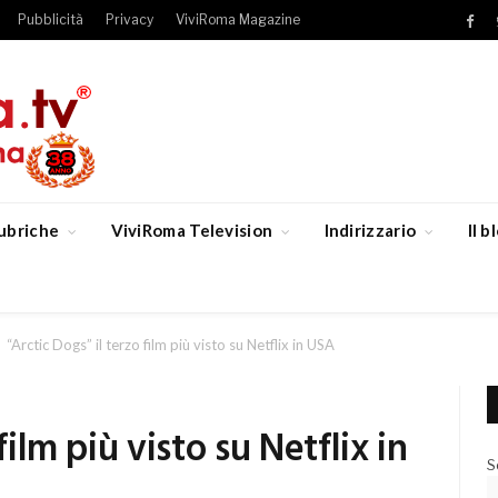
Pubblicità
Privacy
ViviRoma Magazine
Fac
ubriche
ViviRoma Television
Indirizzario
Il 
“Arctic Dogs” il terzo film più visto su Netflix in USA
film più visto su Netflix in
S