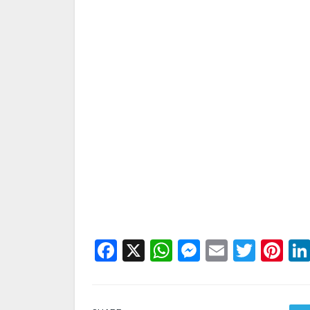
Facebook
X
WhatsApp
Messenge
Email
Twitt
Pi