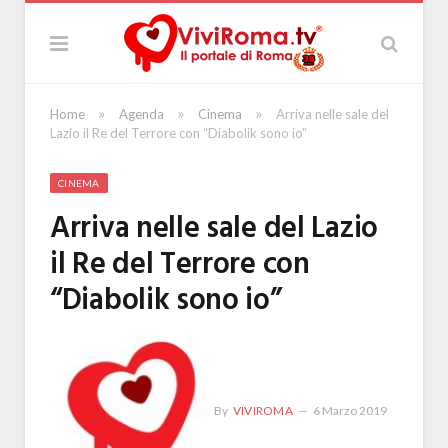
»
»
»
Home
Agenda
Cinema
Arriva nelle sale del
Lazio il Re del Terrore con “Diabolik sono io”
CINEMA
Arriva nelle sale del Lazio
il Re del Terrore con
“Diabolik sono io”
By
VIVIROMA
6 Marzo 2019