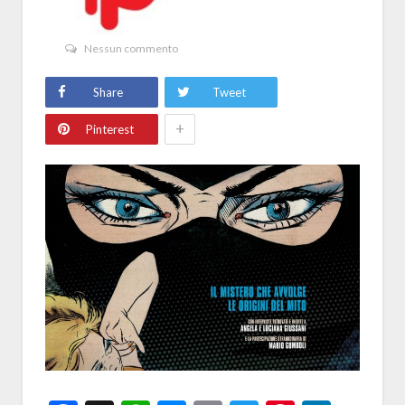
Nessun commento
Share
Tweet
+
Pinterest