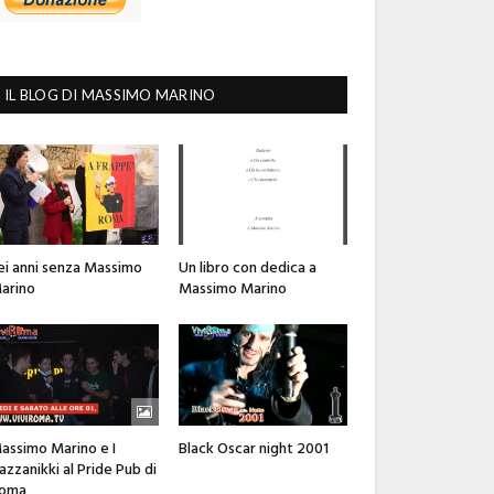
IL BLOG DI MASSIMO MARINO
ei anni senza Massimo
Un libro con dedica a
arino
Massimo Marino
assimo Marino e I
Black Oscar night 2001
azzanikki al Pride Pub di
oma