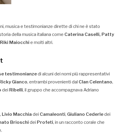
i, musica e testimonianze dirette di chi ne è stato
storia della musica italiana come
Caterina Caselli, Patty
 Riki Maiocchi
e molti altri.
at
se testimonianze
di alcuni dei nomi più rappresentativi
Ricky Gianco
, entrambi provenienti dal
Clan Celentano
,
o
dei
Ribelli
, il gruppo che accompagnava Adriano
,
Livio Macchia
dei
Camaleonti
,
Giuliano Cederle
dei
nato Brioschi
dei
Profeti
, in un racconto corale che
e.