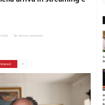
o 2026
Nessun commento
S
M
+
interest
M
V
R