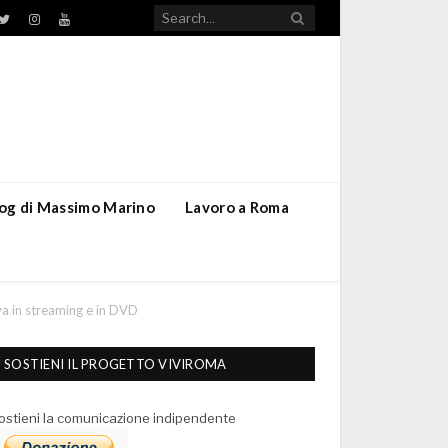
TikTok
ebook
Twitter
Instagram
YouTube
blog di Massimo Marino
Lavoro a Roma
iva in streaming e in DVD
SOSTIENI IL PROGETTO VIVIROMA
ostieni la comunicazione indipendente