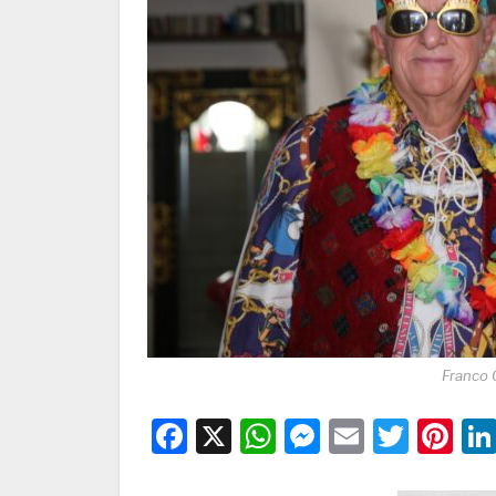
Franco 
Facebook
X
WhatsApp
Messenge
Email
Twitt
Pi