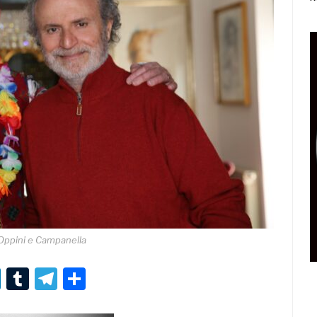
Oppini e Campanella
r
er
nterest
LinkedIn
Tumblr
Telegram
Condividi