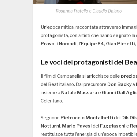
Rosanna Fratello e Claudio Daiano
Un’epoca mitica, raccontata attraverso immagin
protagonista, con artisti che hanno segnato la 
Pravo, i Nomadi, l’Equipe 84, Gian Pieretti,
Le voci dei protagonisti del Be
Il film di Campanella si arricchisce delle
prezio
del Beat italiano. Dal precursore
Don Backy
a
insieme a
Natale Massara
e
Gianni Dall’Agli
Celentano.
Seguono
Pietruccio Montalbetti
dei
Dik Dik
Notturni
,
Mario Pavesi
dei
Fuggiaschi
e
Re
restituisce tutta l’energia di un’epoca irripetibil