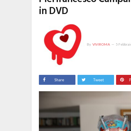
in DVD
By
VIVIROMA
5 Febbrai
Share
Tweet
P