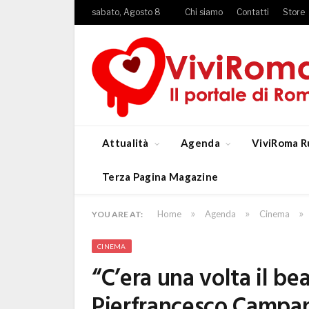
sabato, Agosto 8
Chi siamo
Contatti
Store
Attualità
Agenda
ViviRoma R
Terza Pagina Magazine
»
»
»
Home
Agenda
Cinema
YOU ARE AT:
CINEMA
“C’era una volta il bea
Pierfrancesco Campane