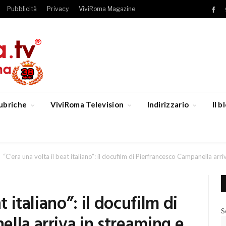
Pubblicità
Privacy
ViviRoma Magazine
Fac
ubriche
ViviRoma Television
Indirizzario
Il 
“C’era una volta il beat italiano”: il docufilm di Pierfrancesco Campanella arr
t italiano”: il docufilm di
S
lla arriva in streaming e