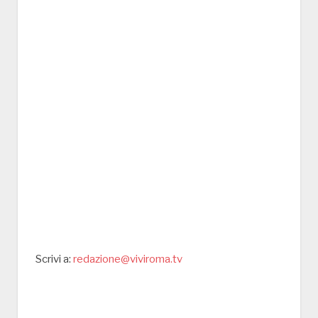
Scrivi a:
redazione@viviroma.tv