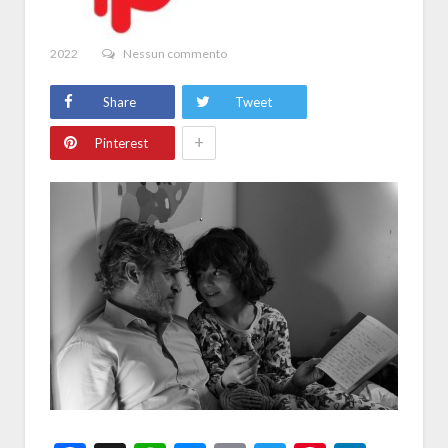
2022
Nessun commento
Share
Tweet
+
Pinterest