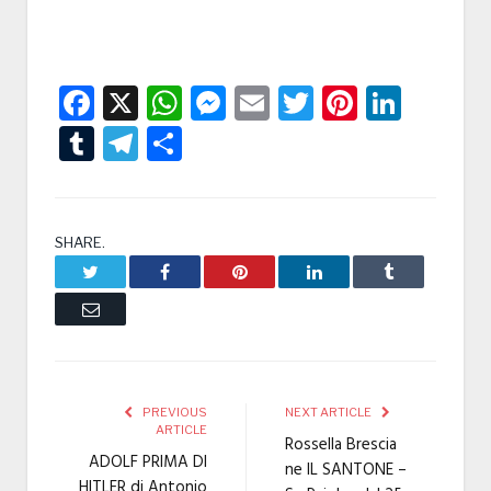
Facebook
X
WhatsApp
Messenger
Email
Twitter
Pintere
Linke
Tumblr
Telegram
Condividi
SHARE.
Twitter
Facebook
Pinterest
LinkedIn
Tumblr
Email
PREVIOUS
NEXT ARTICLE
ARTICLE
Rossella Brescia
ADOLF PRIMA DI
ne IL SANTONE –
HITLER di Antonio