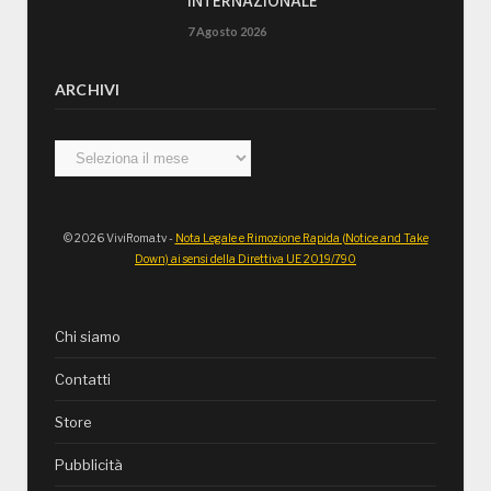
INTERNAZIONALE”
7 Agosto 2026
ARCHIVI
Archivi
© 2026 ViviRoma.tv -
Nota Legale e Rimozione Rapida (Notice and Take
Down) ai sensi della Direttiva UE 2019/790
Chi siamo
Contatti
Store
Pubblicità