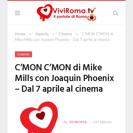
»
»
»
Home
Agenda
Cinema
C’MON C’MON di
Mike Mills con Joaquin Phoenix – Dal 7 aprile al cinema
CINEMA
C’MON C’MON di Mike
Mills con Joaquin Phoenix
– Dal 7 aprile al cinema
By
VIVIROMA
24 Febbraio