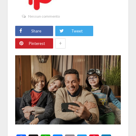
Nessun commento
Share
Tweet
+
Pinterest