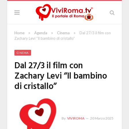
»
»
»
Home
Agenda
Cinema
Dal 27/3 il film con
Zachary Levi “Il bambino di cristallo”
CINEMA
Dal 27/3 il film con
Zachary Levi “Il bambino
di cristallo”
By
VIVIROMA
20 Marzo 2025