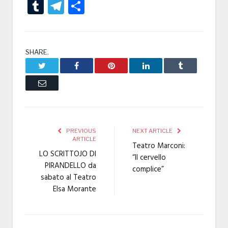
Tumblr
Telegram
Condividi
SHARE.
Twitter
Facebook
Pinterest
LinkedIn
Tumblr
Email
PREVIOUS
NEXT ARTICLE
ARTICLE
Teatro Marconi:
LO SCRITTOJO DI
“Il cervello
PIRANDELLO da
complice”
sabato al Teatro
Elsa Morante