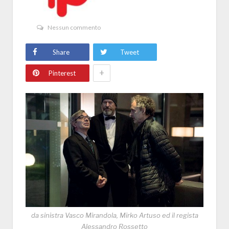
Nessun commento
Share
Tweet
+
Pinterest
da sinistra Vasco Mirandola, Mirko Artuso ed il regista
Alessandro Rossetto