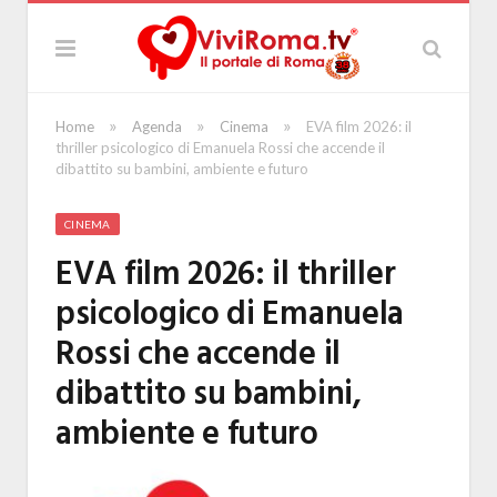
»
»
»
Home
Agenda
Cinema
EVA film 2026: il
thriller psicologico di Emanuela Rossi che accende il
dibattito su bambini, ambiente e futuro
CINEMA
EVA film 2026: il thriller
psicologico di Emanuela
Rossi che accende il
dibattito su bambini,
ambiente e futuro