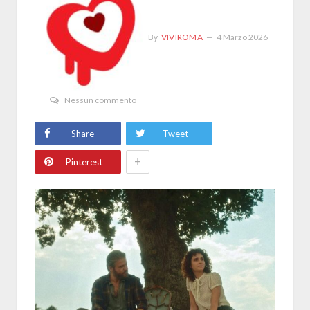
By
VIVIROMA
4 Marzo 2026
Nessun commento
Share
Tweet
+
Pinterest