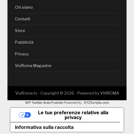
Chi siamo
Contatti
Store
Pubblicità
Privacy
ViviRoma Magazine
ViviRoma.tv - Copyright ©
2026
- Powered by
VIVIROMA
WP Twitter Auto Publish
Powered By :
XYZScripts.com
Le tue preferenze relative alla
privacy
Informativa sulla raccolta