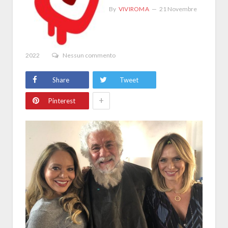
By
VIVIROMA
21 Novembre
2022
Nessun commento
Share
Tweet
+
Pinterest