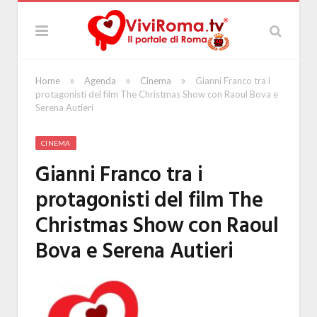
»
»
»
Home
Agenda
Cinema
Gianni Franco tra i
protagonisti del film The Christmas Show con Raoul Bova e
Serena Autieri
CINEMA
Gianni Franco tra i
protagonisti del film The
Christmas Show con Raoul
Bova e Serena Autieri