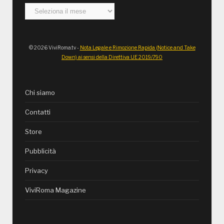
Archivi
© 2026 ViviRoma.tv -
Nota Legale e Rimozione Rapida (Notice and Take
Down) ai sensi della Direttiva UE 2019/790
Chi siamo
Contatti
Store
Pubblicità
Privacy
ViviRoma Magazine