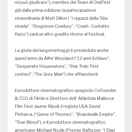
mi può giudicare”), membro del Team di Ora!Fest
già dalla prima edizione, la partecipazione
straordinaria di Matt Dillon ( “I ragazzi della 56a
strada”, “Drugstore Cowboy”, “Crash- Contatto
fisico”) sarà un altro gradito ritorno al Festival.
La giuria dei lungometraggi è presieduta anche
quest’anno da Alfre Woodard (“12 anni Schiavo”,
“Desperate Housewives”, “Star Trek: First
contact”,“The Grey Man”) che affiancherà:
il produttore cinematografico spagnolo CoFounder
& CCO di Filmin e Direttore dell’ Atlàntida Mallorca
Film Fest Jaume Ripoll, il regista USA David
Petrarca, (“Game of Thrones”, “Boardwalk Empire”,
“True Blood”), e il produttore cinematografico
americano Michael Nozik (Premio Bafta per “I Diari