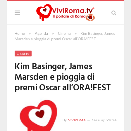
»
»
»
Home
Agenda
Cinema
Kim Basinger, James
Marsden e pioggia di premi Oscar all’ORA!FEST
CINEMA
Kim Basinger, James
Marsden e pioggia di
premi Oscar all’ORA!FEST
By
VIVIROMA
14 Giugno 2024