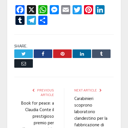
Facebook
X
WhatsApp
Messenger
Email
Twitter
Pintere
Linke
Tumblr
Telegram
Condividi
SHARE.
Twitter
Facebook
Pinterest
LinkedIn
Tumblr
Email
PREVIOUS
NEXT ARTICLE
ARTICLE
Carabinieri
Book for peace: a
scoprono
Claudia Conte il
laboratorio
prestigioso
clandestino per la
premio per
fabbricazione di