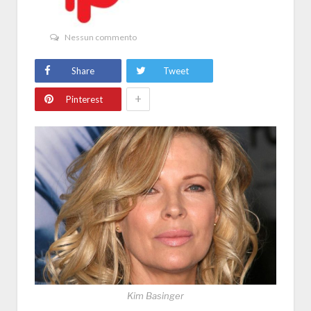
Nessun commento
Share
Tweet
+
Pinterest
Kim Basinger