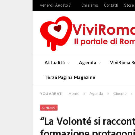
venerdì, Agosto 7
Chi siamo
Contatti
Store
Attualità
Agenda
ViviRoma R
Terza Pagina Magazine
»
»
»
Home
Agenda
Cinema
YOU ARE AT:
CINEMA
“La Volonté si raccont
formazione protagonis