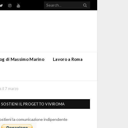
TikTok
ebook
Twitter
Instagram
YouTube
blog di Massimo Marino
Lavoro a Roma
a il 7 marzo
SOSTIENI IL PROGETTO VIVIROMA
ostieni la comunicazione indipendente