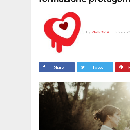
By
VIVIROMA
6 Marzo 
Share
Tweet
P