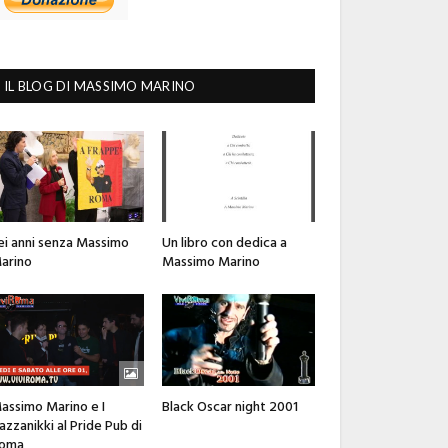
IL BLOG DI MASSIMO MARINO
ei anni senza Massimo
Un libro con dedica a
arino
Massimo Marino
assimo Marino e I
Black Oscar night 2001
azzanikki al Pride Pub di
oma