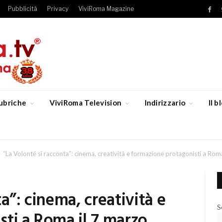
Pubblicità
Privacy
ViviRoma Magazine
Fac
ubriche
ViviRoma Television
Indirizzario
Il 
“La Volonté si racconta”: cinema, creatività e formazione protagonisti a Rom
a”: cinema, creatività e
S
ti a Roma il 7 marzo