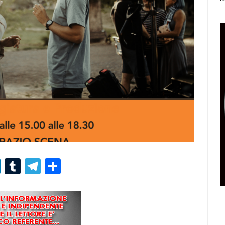
r
er
nterest
LinkedIn
Tumblr
Telegram
Condividi