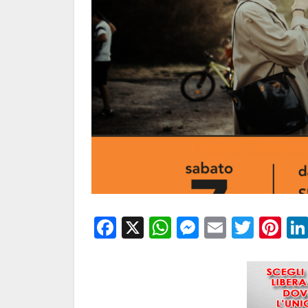
Facebook
X
WhatsApp
Messenge
Email
Twitt
Pi