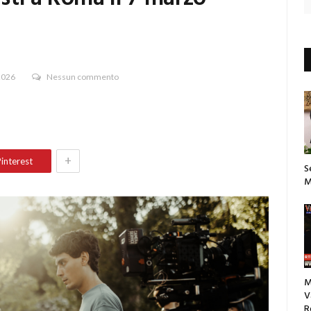
2026
Nessun commento
+
interest
S
M
M
V
R