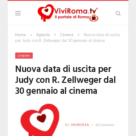
»
»
»
Home
Agenda
Cinema
Nuova data di uscita
per Judy con R. Zellweger dal 30 gennaio al cinema
CINEMA
Nuova data di uscita per
Judy con R. Zellweger dal
30 gennaio al cinema
By
VIVIROMA
16 Gennaio