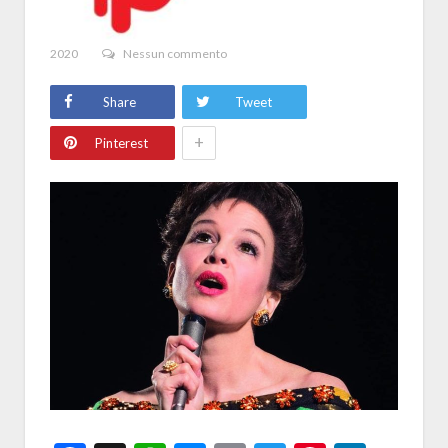
2020
Nessun commento
Share
Tweet
+
Pinterest