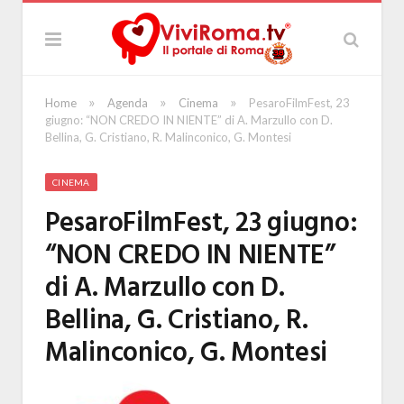
»
»
»
Home
Agenda
Cinema
PesaroFilmFest, 23
giugno: “NON CREDO IN NIENTE” di A. Marzullo con D.
Bellina, G. Cristiano, R. Malinconico, G. Montesi
CINEMA
PesaroFilmFest, 23 giugno:
“NON CREDO IN NIENTE”
di A. Marzullo con D.
Bellina, G. Cristiano, R.
Malinconico, G. Montesi