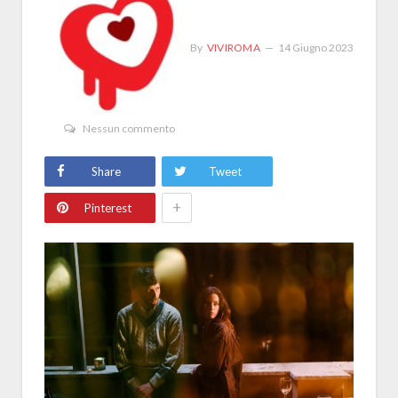
By
VIVIROMA
14 Giugno 2023
Nessun commento
Share
Tweet
+
Pinterest