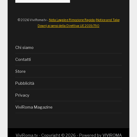
© 2026 ViviRoma.tv -
Nota Legale e Rimozione Rapida (Notice and Take
Down) ai sensi della Direttiva UE 2019/790
Chi siamo
Contatti
Store
Pubblicità
Privacy
ViviRoma Magazine
ViviRoma.tv - Copyright ©
2026
- Powered by
VIVIROMA