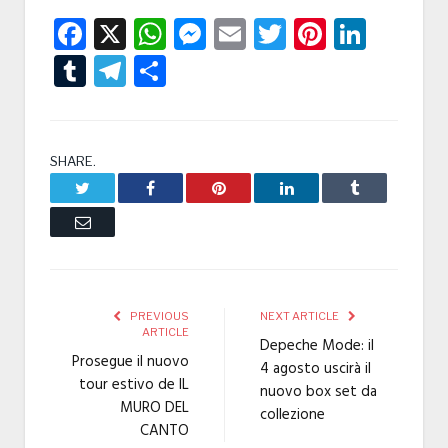
Facebook
X
WhatsApp
Messenger
Email
Twitter
Pintere
Linke
Tumblr
Telegram
Condividi
SHARE.
Twitter
Facebook
Pinterest
LinkedIn
Tumblr
Email
PREVIOUS
NEXT ARTICLE
ARTICLE
Depeche Mode: il
Prosegue il nuovo
4 agosto uscirà il
tour estivo de IL
nuovo box set da
MURO DEL
collezione
CANTO