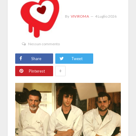
By
VIVIROMA
4 Luglio 2026
Nessun commento
Share
Tweet
+
Pinterest