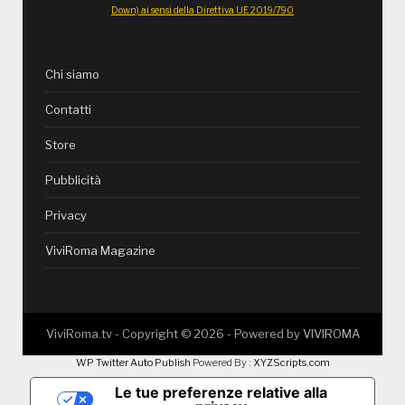
Down) ai sensi della Direttiva UE 2019/790
Chi siamo
Contatti
Store
Pubblicità
Privacy
ViviRoma Magazine
ViviRoma.tv - Copyright ©
2026
- Powered by
VIVIROMA
WP Twitter Auto Publish
Powered By :
XYZScripts.com
Le tue preferenze relative alla