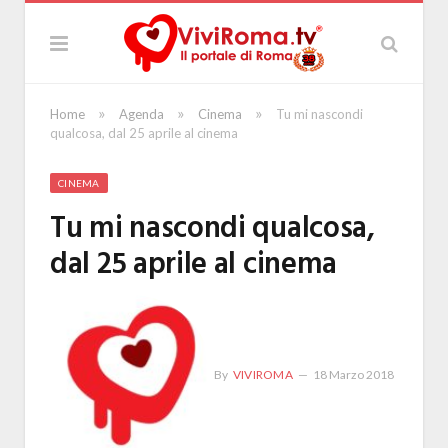
»
»
»
Home
Agenda
Cinema
Tu mi nascondi
qualcosa, dal 25 aprile al cinema
CINEMA
Tu mi nascondi qualcosa,
dal 25 aprile al cinema
By
VIVIROMA
18 Marzo 2018