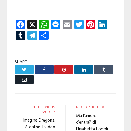
Facebook
X
WhatsApp
Messenger
Email
Twitter
Pintere
Linke
Tumblr
Telegram
Condividi
SHARE.
Twitter
Facebook
Pinterest
LinkedIn
Tumblr
Email
PREVIOUS
NEXT ARTICLE
ARTICLE
Ma l’amore
Imagine Dragons:
c’entra? di
è online il video
Elisabetta Lodoli